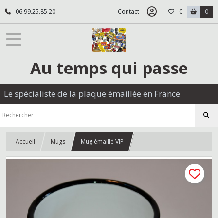
06.99.25.85.20
Contact
0
0
Au temps qui passe
Le spécialiste de la plaque émaillée en France
Accueil
Mugs
Mug émaillé VIP