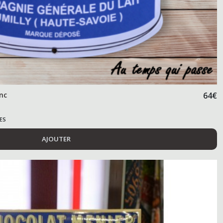
nc
64
€
ES
AJOUTER