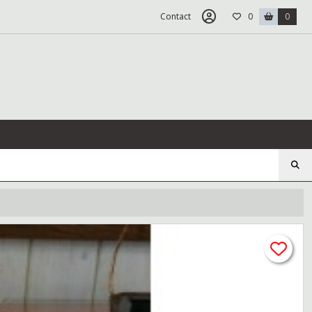
Contact
0
0