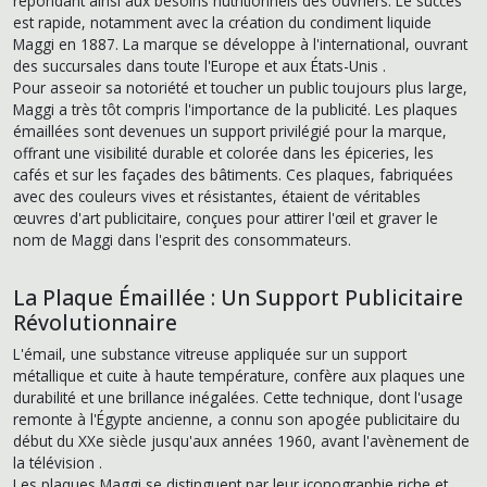
répondant ainsi aux besoins nutritionnels des ouvriers. Le succès
est rapide, notamment avec la création du condiment liquide
Maggi en 1887. La marque se développe à l'international, ouvrant
des succursales dans toute l'Europe et aux États-Unis
.
Pour asseoir sa notoriété et toucher un public toujours plus large,
Maggi a très tôt compris l'importance de la publicité. Les plaques
émaillées sont devenues un support privilégié pour la marque,
offrant une visibilité durable et colorée dans les épiceries, les
cafés et sur les façades des bâtiments. Ces plaques, fabriquées
avec des couleurs vives et résistantes, étaient de véritables
œuvres d'art publicitaire, conçues pour attirer l'œil et graver le
nom de Maggi dans l'esprit des consommateurs.
La Plaque Émaillée : Un Support Publicitaire
Révolutionnaire
L'émail, une substance vitreuse appliquée sur un support
métallique et cuite à haute température, confère aux plaques une
durabilité et une brillance inégalées. Cette technique, dont l'usage
remonte à l'Égypte ancienne, a connu son apogée publicitaire du
début du XXe siècle jusqu'aux années 1960, avant l'avènement de
la télévision
.
Les plaques Maggi se distinguent par leur iconographie riche et