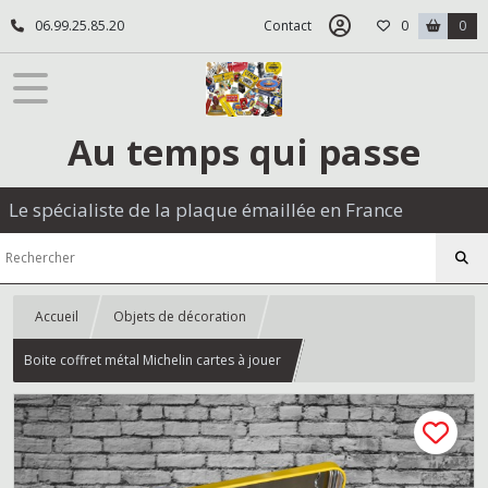
06.99.25.85.20
Contact
0
0
Au temps qui passe
Le spécialiste de la plaque émaillée en France
Accueil
Objets de décoration
Boite coffret métal Michelin cartes à jouer