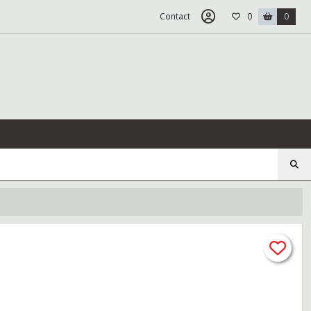
Contact
0
0