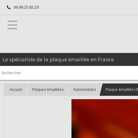
06.99.25.85.20
Le spécialiste de la plaque émaillée en France
Accueil
Plaques émaillées
Automobiles
Plaque émaillée U