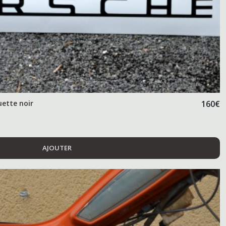
uette noir
160
€
AJOUTER