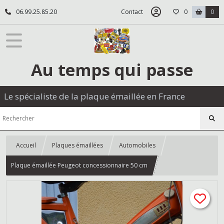
06.99.25.85.20
Contact
0
0
Au temps qui passe
Le spécialiste de la plaque émaillée en France
Accueil
Plaques émaillées
Automobiles
Plaque émaillée Peugeot concessionnaire 50 cm