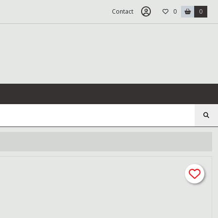
Contact
0
0