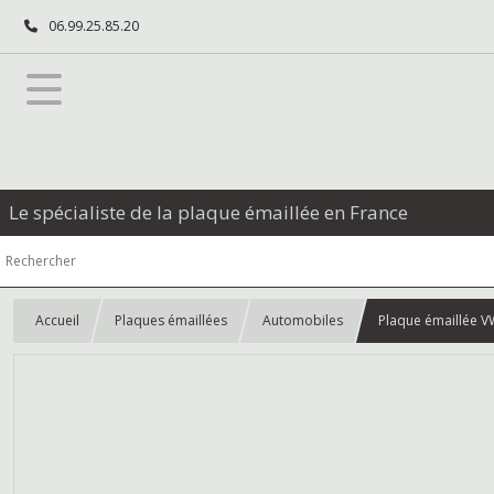
06.99.25.85.20
Le spécialiste de la plaque émaillée en France
Accueil
Plaques émaillées
Automobiles
Plaque émaillée V