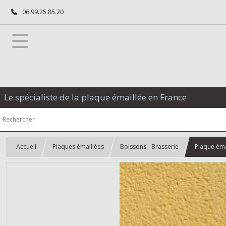
06.99.25.85.20
Le spécialiste de la plaque émaillée en France
Accueil
Plaques émaillées
Boissons - Brasserie
Plaque ém