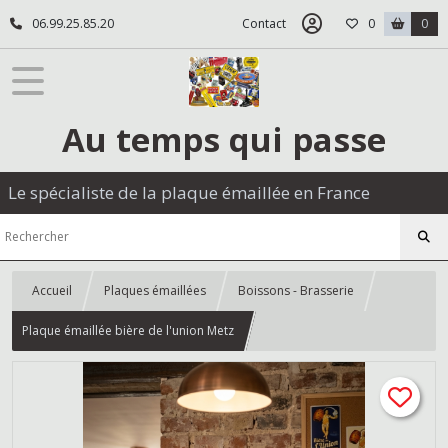
06.99.25.85.20
Contact
0
0
Au temps qui passe
Le spécialiste de la plaque émaillée en France
Accueil
Plaques émaillées
Boissons - Brasserie
Plaque émaillée bière de l'union Metz