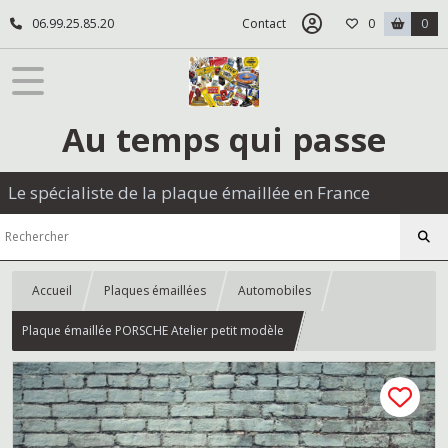
06.99.25.85.20
Contact
0
0
Au temps qui passe
Le spécialiste de la plaque émaillée en France
Accueil
Plaques émaillées
Automobiles
Plaque émaillée PORSCHE Atelier petit modèle