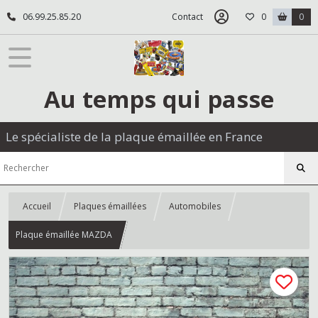
06.99.25.85.20
Contact
0
0
Au temps qui passe
Le spécialiste de la plaque émaillée en France
Accueil
Plaques émaillées
Automobiles
Plaque émaillée MAZDA