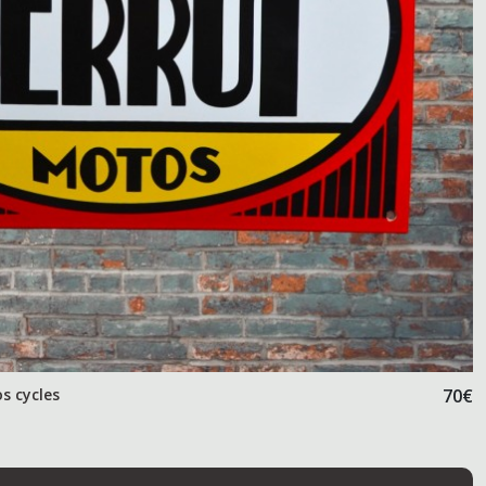
s cycles
70
€