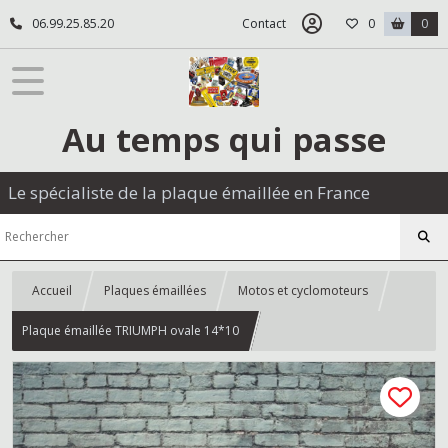
06.99.25.85.20
Contact
0
0
Au temps qui passe
Le spécialiste de la plaque émaillée en France
Accueil
Plaques émaillées
Motos et cyclomoteurs
Plaque émaillée TRIUMPH ovale 14*10