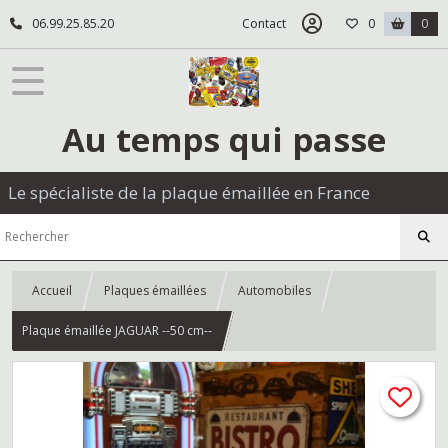
06.99.25.85.20
Contact
0
0
Au temps qui passe
Le spécialiste de la plaque émaillée en France
Accueil
Plaques émaillées
Automobiles
Plaque émaillée JAGUAR --50 cm--