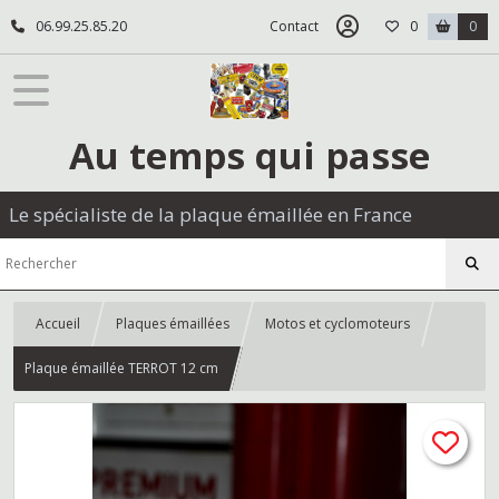
06.99.25.85.20
Contact
0
0
Au temps qui passe
Le spécialiste de la plaque émaillée en France
Accueil
Plaques émaillées
Motos et cyclomoteurs
Plaque émaillée TERROT 12 cm