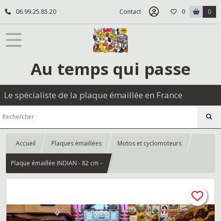
06.99.25.85.20
Contact
0
0
Au temps qui passe
Le spécialiste de la plaque émaillée en France
Accueil
Plaques émaillées
Motos et cyclomoteurs
Plaque émaillée INDIAN - 82 cm -