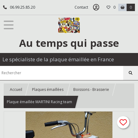
06.99.25.85.20
Contact
0
0
Au temps qui passe
Le spécialiste de la plaque émaillée en France
Accueil
Plaques émaillées
Boissons - Brasserie
Plaque émaillée MARTINI Racing team