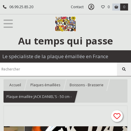
06.99.25.85.20
Contact
0
0
Au temps qui passe
Le spécialiste de la plaque émaillée en France
Accueil
Plaques émaillées
Boissons - Brasserie
Plaque émaillée JACK DANIEL'S - 50 cm -