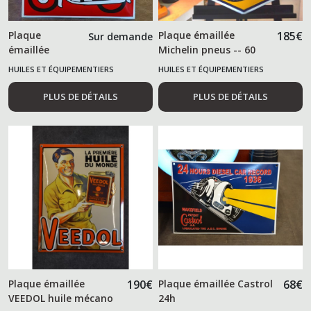
Plaque
Plaque émaillée
185
€
Sur demande
émaillée
Michelin pneus -- 60
Michelin moto
cm --
HUILES ET ÉQUIPEMENTIERS
HUILES ET ÉQUIPEMENTIERS
50 cm
AUTOMOBILES
AUTOMOBILES
PLUS DE DÉTAILS
PLUS DE DÉTAILS
Plaque émaillée
190
€
Plaque émaillée Castrol
68
€
VEEDOL huile mécano
24h