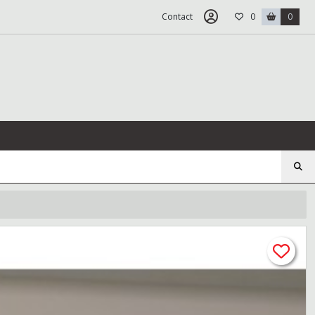
Contact
0
0