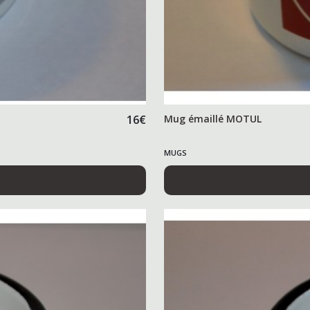
16
€
Mug émaillé MOTUL
MUGS