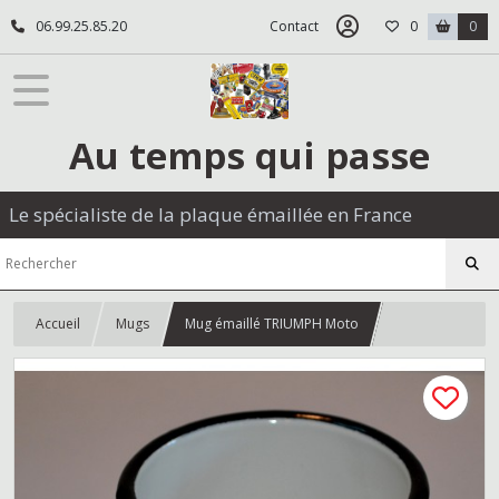
06.99.25.85.20
Contact
0
0
Au temps qui passe
Le spécialiste de la plaque émaillée en France
Accueil
Mugs
Mug émaillé TRIUMPH Moto