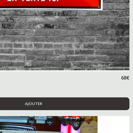
68
€
AJOUTER