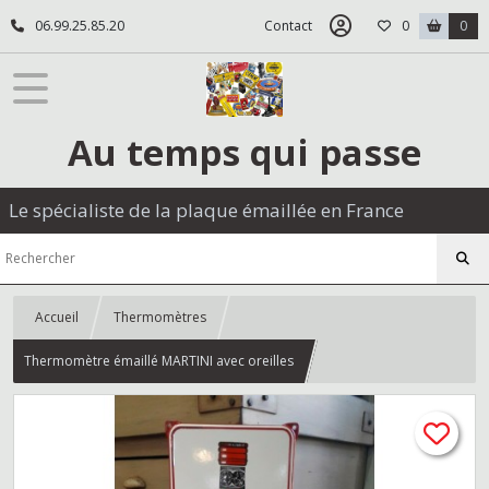
06.99.25.85.20
Contact
0
0
Au temps qui passe
Le spécialiste de la plaque émaillée en France
Accueil
Thermomètres
Thermomètre émaillé MARTINI avec oreilles