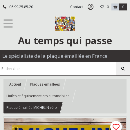
06.99.25.85.20
Contact
0
0
Au temps qui passe
Le spécialiste de la plaque émaillée en France
Accueil
Plaques émaillées
Huiles et équipementiers automobiles
Plaque émaillée MICHELIN vélo