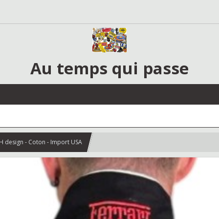
Au temps qui passe
H design - Coton - Import USA