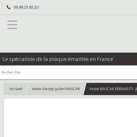
06.99.25.85.20
Le spécialiste de la plaque émaillée en France
Accueil
Veste Varsity jacket NASCAR
Veste NASCAR FERRARI F1- J