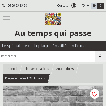
06.99.25.85.20
Contact
0
0
Au temps qui passe
Le spécialiste de la plaque émaillée en France
Accueil
Plaques émaillées
Automobiles
Plaque émaillée LOTUS racing