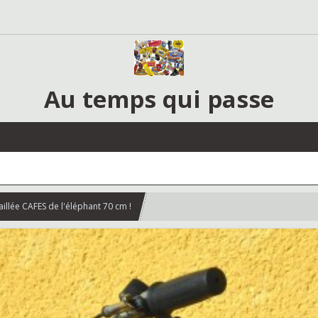
Au temps qui passe
illée CAFES de l'éléphant 70 cm !