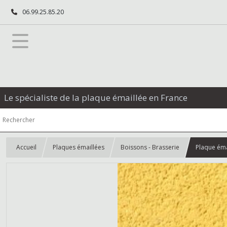
06.99.25.85.20
Le spécialiste de la plaque émaillée en France
Accueil
Plaques émaillées
Boissons - Brasserie
Plaque éma