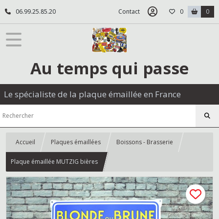
06.99.25.85.20
Contact
0
0
Au temps qui passe
Le spécialiste de la plaque émaillée en France
Accueil
Plaques émaillées
Boissons - Brasserie
Plaque émaillée MUTZIG bières