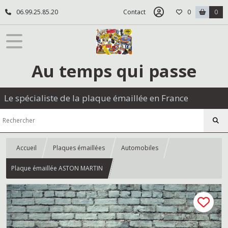
06.99.25.85.20
Contact
0
0
Au temps qui passe
Le spécialiste de la plaque émaillée en France
Accueil
Plaques émaillées
Automobiles
Plaque émaillée ASTON MARTIN