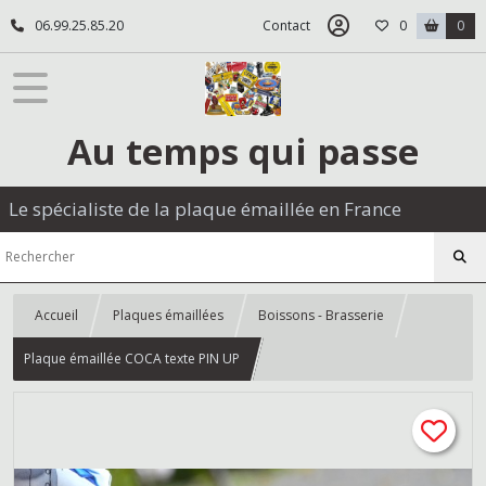
06.99.25.85.20
Contact
0
0
Au temps qui passe
Le spécialiste de la plaque émaillée en France
Accueil
Plaques émaillées
Boissons - Brasserie
Plaque émaillée COCA texte PIN UP