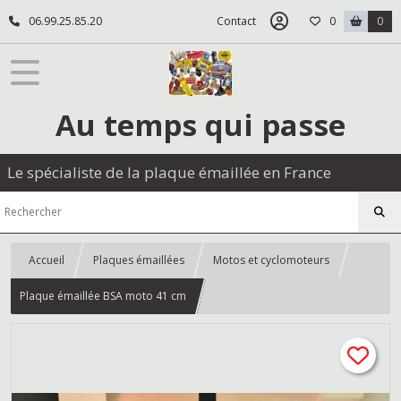
06.99.25.85.20
Contact
0
0
Au temps qui passe
Le spécialiste de la plaque émaillée en France
Accueil
Plaques émaillées
Motos et cyclomoteurs
Plaque émaillée BSA moto 41 cm