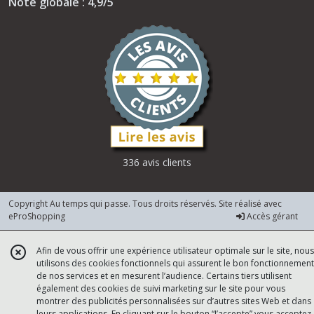
Note globale : 4,9/5
336 avis clients
Copyright Au temps qui passe. Tous droits réservés. Site réalisé avec
eProShopping
Accès gérant
Afin de vous offrir une expérience utilisateur optimale sur le site, nous
utilisons des cookies fonctionnels qui assurent le bon fonctionnement
de nos services et en mesurent l’audience. Certains tiers utilisent
également des cookies de suivi marketing sur le site pour vous
montrer des publicités personnalisées sur d’autres sites Web et dans
leurs applications. En cliquant sur le bouton “J’accepte” vous acceptez