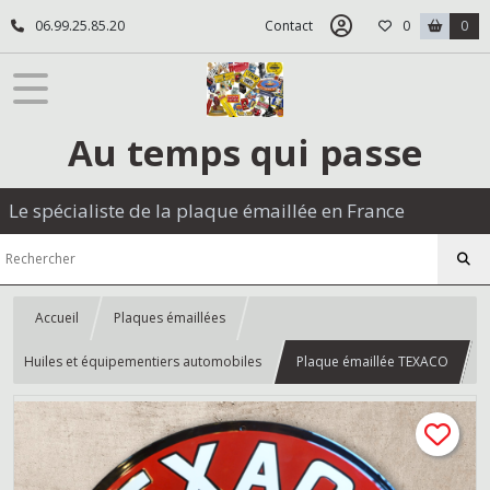
06.99.25.85.20
Contact
0
0
Au temps qui passe
Le spécialiste de la plaque émaillée en France
Accueil
Plaques émaillées
Huiles et équipementiers automobiles
Plaque émaillée TEXACO