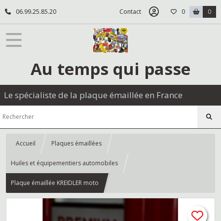
06.99.25.85.20
Contact
0
0
Au temps qui passe
Le spécialiste de la plaque émaillée en France
Accueil
Plaques émaillées
Huiles et équipementiers automobiles
Plaque émaillée KREIDLER moto