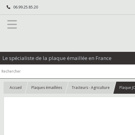
06.99.25.85.20
Le spécialiste de la plaque émaillée en France
Accueil
Plaques émaillées
Tracteurs - Agriculture
Plaque J