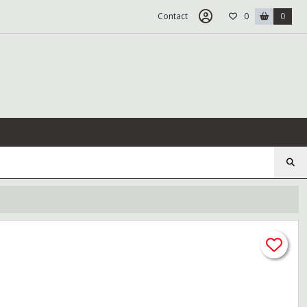
Contact
0
0