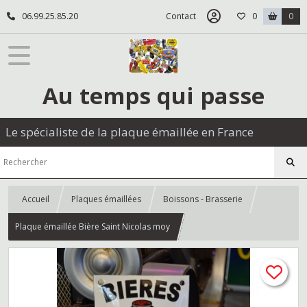
06.99.25.85.20
Contact
0
0
Au temps qui passe
Le spécialiste de la plaque émaillée en France
Accueil
Plaques émaillées
Boissons - Brasserie
Plaque émaillée Bière Saint Nicolas moy