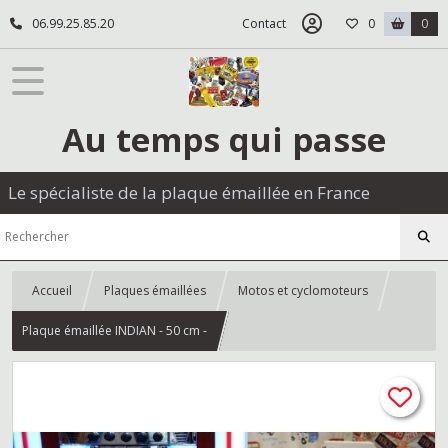
06.99.25.85.20
Contact
0
0
Au temps qui passe
Le spécialiste de la plaque émaillée en France
Accueil
Plaques émaillées
Motos et cyclomoteurs
Plaque émaillée INDIAN - 50 cm -