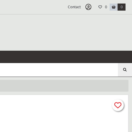
Contact
0
0