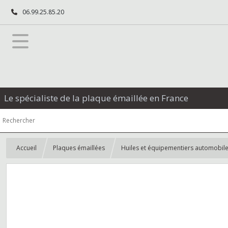
06.99.25.85.20
Le spécialiste de la plaque émaillée en France
Accueil
Plaques émaillées
Huiles et équipementiers automobil