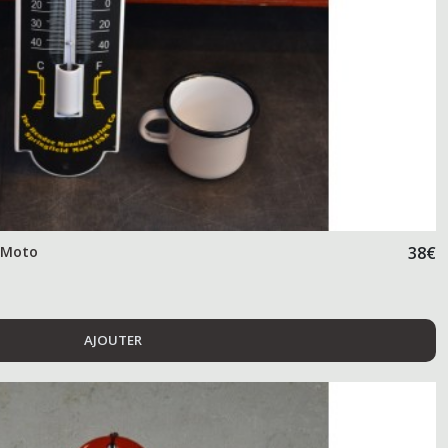
 Moto
38
€
AJOUTER