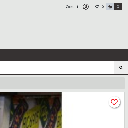
Contact
0
0