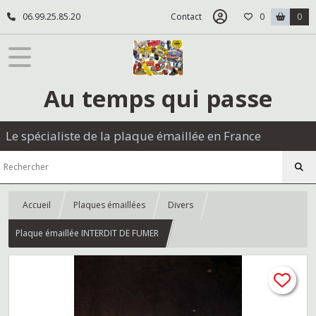
06.99.25.85.20
Contact
0
0
Au temps qui passe
Le spécialiste de la plaque émaillée en France
Accueil
Plaques émaillées
Divers
Plaque émaillée INTERDIT DE FUMER