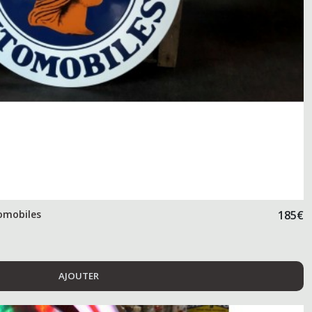
omobiles
185
€
AJOUTER