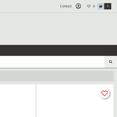
Contact
0
0