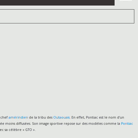
d chef
amérindien
de la tribu des
Outaouais
. En effet, Pontiac est le nom d'un
année moins diffusées. Son image sportive repose sur des modèles comme la
Pontiac
vec sa célèbre « GTO ».