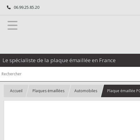
06.99.25.85.20
Le spécialiste de la plaque émaillée en France
Accueil
Plaques émaillées
Automobiles
Plaque émaillée 